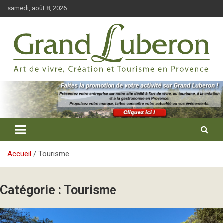
Aller
samedi, août 8, 2026
au
contenu
Tourisme, évènements et création en Provence
Grand Luberon
Accueil
Tourisme
Catégorie :
Tourisme