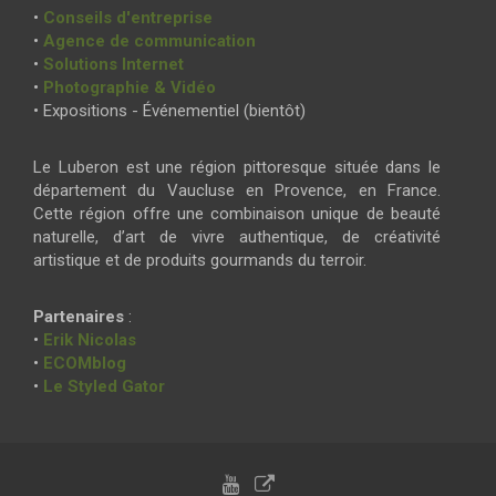
•
Conseils d'entreprise
•
Agence de communication
•
Solutions Internet
•
Photographie & Vidéo
• Expositions - Événementiel (bientôt)
Le Luberon est une région pittoresque située dans le
département du Vaucluse en Provence, en France.
Cette région offre une combinaison unique de beauté
naturelle, d’art de vivre authentique, de créativité
artistique et de produits gourmands du terroir.
Partenaires
:
•
Erik Nicolas
•
ECOMblog
•
Le Styled Gator