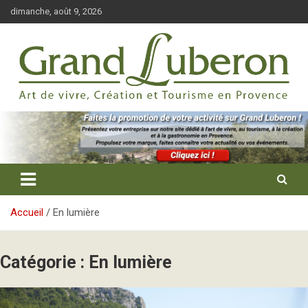
Aller
dimanche, août 9, 2026
au
contenu
Tourisme, évènements et création en Provence
Grand Luberon
Accueil
En lumière
Catégorie :
En lumière