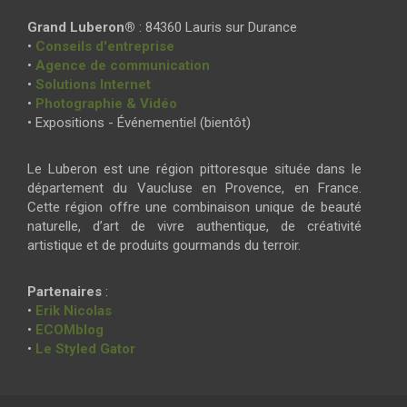
Grand Luberon®
: 84360 Lauris sur Durance
•
Conseils d'entreprise
•
Agence de communication
•
Solutions Internet
•
Photographie & Vidéo
• Expositions - Événementiel (bientôt)
Le Luberon est une région pittoresque située dans le
département du Vaucluse en Provence, en France.
Cette région offre une combinaison unique de beauté
naturelle, d’art de vivre authentique, de créativité
artistique et de produits gourmands du terroir.
Partenaires
:
•
Erik Nicolas
•
ECOMblog
•
Le Styled Gator